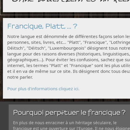
Francique, Platt, ... ?
Notre langue est dénommée de différentes façons selon le
personnes, sites, livres, etc... "Platt", "Francique", "Lothring
Déitsch", "Déitsch", "Luxembourgeois" désignent tous notr
langue pour des raisons diverses (historiques, linguistiques,
géographiques...). Pour éviter les confusions, sachez que su
internet, les termes "Platt" et "Francique" sont les plus utili
et il en va de même sur ce site. Ils désignent donc tous deu
notre parler.
Pour plus d'informations cliquez ici.
Pourquoi perpétuer le francique ?
En plus de nous enraciner à un héritage séculaire, le
francique est une ouverture sur l'Europe. Il ne nous éloigne