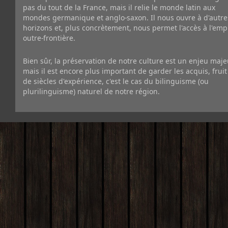
pas du tout de la France, mais il relie le monde latin aux
mondes germanique et anglo-saxon. Il nous ouvre à d'autre
horizons et, plus concrètement, nous permet l'accès à l'emp
outre-frontière.
Bien sûr, la préservation de notre culture est un enjeu maje
mais il est encore plus important de garder les acquis, fruit
de siècles d'expérience, c'est le cas du bilinguisme (ou
plurilinguisme) naturel de notre région.