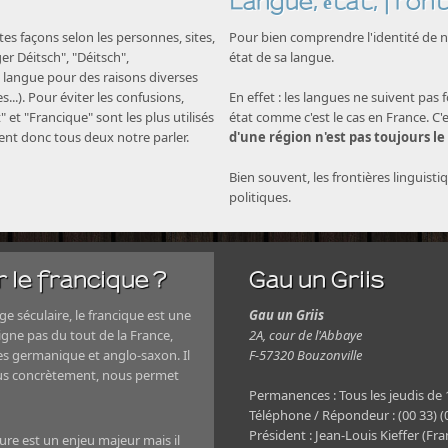
Langue, état, front
s façons selon les personnes, sites,
Pour bien comprendre l'identité de no
nger Déitsch", "Déitsch",
état de sa langue.
langue pour des raisons diverses
...). Pour éviter les confusions,
En effet : les langues ne suivent pas 
" et "Francique" sont les plus utilisés
état comme c'est le cas en France. C'
nent donc tous deux notre parler.
d'une région n'est pas toujours le
Bien souvent, les frontières linguisti
politiques.
 le francique ?
Gau un Griis
e séculaire, le francique est une
Gau un Griis
igne pas du tout de la France,
2A, cour de l'Abbaye
es germanique et anglo-saxon. Il
F-57320 Bouzonville
plus concrètement, nous permet
Permanences : Tous les jeudis de
Téléphone / Répondeur : (00 33) (0
Président : Jean-Louis Kieffer (Fra
ture est un enjeu majeur mais il