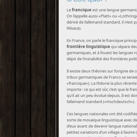
Le
francique
est une langue germaniqu
On l’appelle aussi «Platt» ou «Lothringe
dérivé de l’allemand standard, il n’est 
l’Alsace).
En France, on parle le francique princi
frontière linguistique
qui sépare deu
germaniques, et à l’ouest les langues r
dépit de l’instabilité des frontières poli
Il existe deux théories sur l’origine de 
tribus germaniques de Francs se seraien
«francique»). La théorie la plus récent
importe : ce qui est sûr, c’est que le fr
qu’il ait un peu évolué depuis. Il est 
l’allemand standard («Hochdeutsch»).
Ces langues nationales ont été codifiée
sorte de mosaïque linguistique avec de 
d’eux avant de devenir langue nationale
petites variations d’un village à l’autr