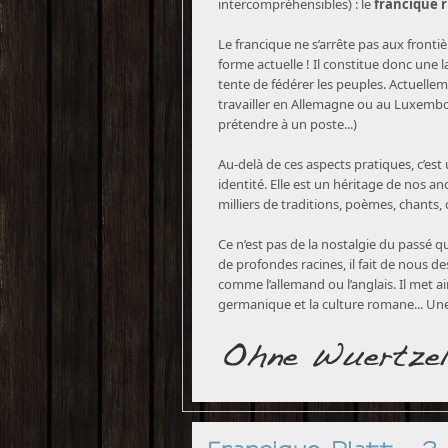
intercompréhensibles) : le
francique 
Le francique ne s’arrête pas aux frontièr
forme actuelle ! Il constitue donc une l
tente de fédérer les peuples. Actuellem
travailler en Allemagne ou au Luxembour
prétendre à un poste...)
Au-delà de ces aspects pratiques, c’est 
identité. Elle est un héritage de nos a
milliers de traditions, poèmes, chants, 
Ce n’est pas de la nostalgie du passé q
de profondes racines, il fait de nous de
comme l’allemand ou l’anglais. Il met ai
germanique et la culture romane... Une