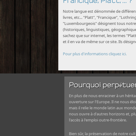
Francique, Platt, ... ?
Notre langue est dénommée de différente
livres, etc... "Platt", "Francique", "Lothri
"Luxembourgeois" désignent tous notre 
(historiques, linguistiques, géographiques
sachez que sur internet, les termes "Platt
et il en va de même sur ce site. Ils désig
Pour plus d'informations cliquez ici.
Pourquoi perpétuer
En plus de nous enraciner à un héritag
ouverture sur l'Europe. Il ne nous élo
mais il relie le monde latin aux mond
nous ouvre à d'autres horizons et, 
l'accès à l'emploi outre-frontière.
Bien sûr, la préservation de notre cul