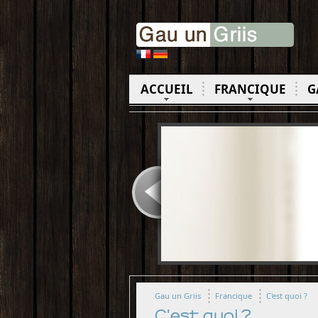
ACCUEIL
FRANCIQUE
G
Gau un Griis
Francique
C'est quoi ?
C'est quoi ?