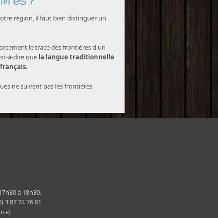
ières ?
tre région, il faut bien distinguer un
forcément le tracé des frontières d'un
est-à-dire que
la langue traditionnelle
 français.
ques ne suivent pas les frontières
 17h30 à 18h30.
) 3 87 74 76 81
nce)