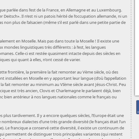
e parlée dans l’est de la France, en Allemagne et au Luxembourg.
r Deitsch». Il n’est ni un patois hérité de l’occupation allemande, ni un
pas non plus de l’alsacien (même s’il est parlé dans une petite partie de
palement en Moselle. Mais pas dans toute la Moselle ! Il existe une
x mondes linguistiques très différents : à l’est, les langues
omanes. Celle-ci est restée quasiment intacte depuis des siècles en
tiques qui quant à elles, n’ont cessé de varier.
cette frontière, la première la fait remonter au Vème siècle, où des
t installées en Moselle en y apportant leur langue (d’où l’appellation
e la fait remonter au minimum au VIème siècle avant Jésus-Christ. Peu
ancique est très ancien, Clovis et Charlemagne le parlaient déjà, bien
donc bien antérieur à nos langues nationales comme le français ou
s plus tardivement. Il y a encore quelques siècles, l’Europe était une
nombreux dialectes d’une très grande diversité (le français était l’un
). Le francique a conservé cette diversité, il existe un continuum de
e qui permettent de distinguer trois principales variantes (qui restent