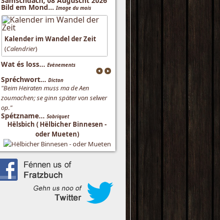
Samschdach, 08 Auguscht 2026
Bild em Mond...
Image du mois
Kalender im Wandel der Zeit
(
Calendrier
)
Wat és loss...
Evènements
Spréchwort...
Dicton
"Beim Heiraten muss ma de Aen
zoumachen; se ginn später von selwer
op."
Spétzname...
Sobriquet
Hëlsbich ( Hëlbicher Binnesen -
oder Mueten)