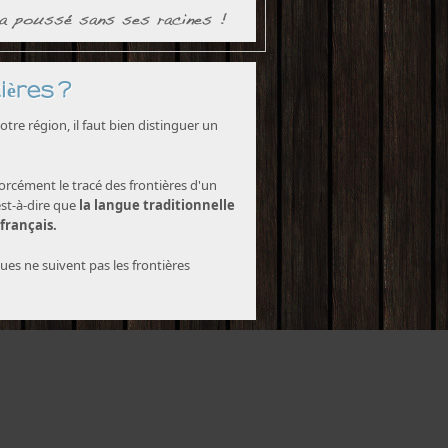
ières ?
tre région, il faut bien distinguer un
forcément le tracé des frontières d'un
est-à-dire que
la langue traditionnelle
 français.
ques ne suivent pas les frontières