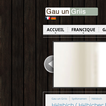
ACCUEIL
FRANCIQUE
G
Gau un Griis
Spétznamen
Hëlsbich
Hëlsbich ( Hëlbiche