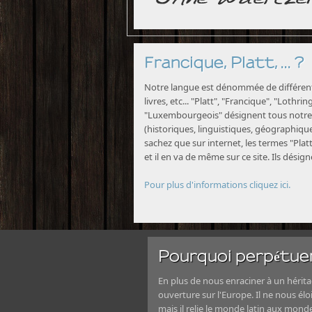
Francique, Platt, ... ?
Notre langue est dénommée de différente
livres, etc... "Platt", "Francique", "Lothri
"Luxembourgeois" désignent tous notre 
(historiques, linguistiques, géographiques
sachez que sur internet, les termes "Platt
et il en va de même sur ce site. Ils désig
Pour plus d'informations cliquez ici.
Pourquoi perpétuer
En plus de nous enraciner à un héritag
ouverture sur l'Europe. Il ne nous élo
mais il relie le monde latin aux mond