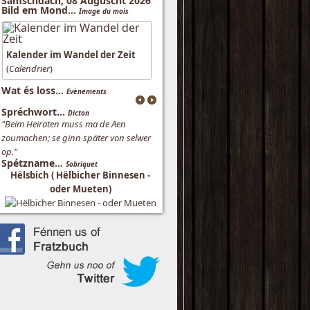
Samschdach, 08 Auguscht 2026
Bild em Mond...
Image du mois
Kalender im Wandel der Zeit
(
Calendrier
)
Wat és loss...
Evènements
Spréchwort...
Dicton
"Beim Heiraten muss ma de Aen
zoumachen; se ginn später von selwer
op."
Spétzname...
Sobriquet
Hëlsbich ( Hëlbicher Binnesen -
oder Mueten)