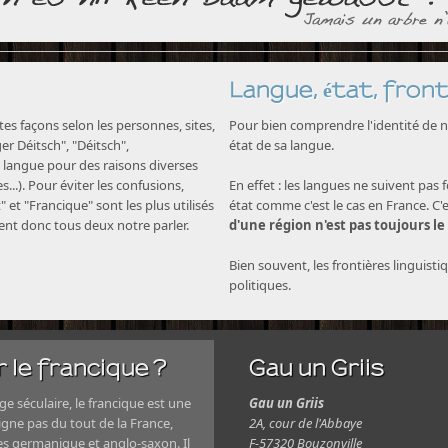
Langue, état, front
s façons selon les personnes, sites,
Pour bien comprendre l'identité de no
nger Déitsch", "Déitsch",
état de sa langue.
langue pour des raisons diverses
...). Pour éviter les confusions,
En effet : les langues ne suivent pas 
" et "Francique" sont les plus utilisés
état comme c'est le cas en France. C'
nent donc tous deux notre parler.
d'une région n'est pas toujours le
Bien souvent, les frontières linguisti
politiques.
 le francique ?
Gau un Griis
e séculaire, le francique est une
Gau un Griis
igne pas du tout de la France,
2A, cour de l'Abbaye
es germanique et anglo-saxon. Il
F-57320 Bouzonville