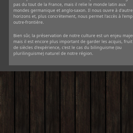
pas du tout de la France, mais il relie le monde latin aux
mondes germanique et anglo-saxon. Il nous ouvre à d'autre
horizons et, plus concrètement, nous permet l'accès à l'emp
outre-frontière.
Bien sûr, la préservation de notre culture est un enjeu maje
mais il est encore plus important de garder les acquis, fruit
de siècles d'expérience, c'est le cas du bilinguisme (ou
plurilinguisme) naturel de notre région.