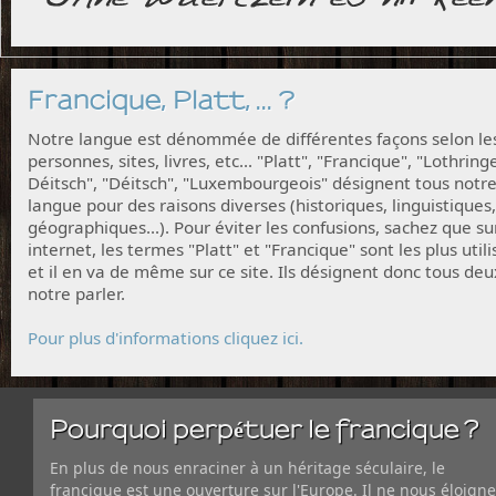
Francique, Platt, ... ?
Notre langue est dénommée de différentes façons selon le
personnes, sites, livres, etc... "Platt", "Francique", "Lothring
Déitsch", "Déitsch", "Luxembourgeois" désignent tous notr
langue pour des raisons diverses (historiques, linguistiques,
géographiques...). Pour éviter les confusions, sachez que su
internet, les termes "Platt" et "Francique" sont les plus utili
et il en va de même sur ce site. Ils désignent donc tous deu
notre parler.
Pour plus d'informations cliquez ici.
Pourquoi perpétuer le francique ?
En plus de nous enraciner à un héritage séculaire, le
francique est une ouverture sur l'Europe. Il ne nous éloigne