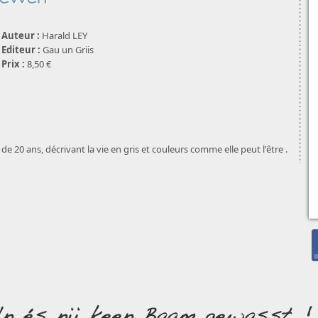
Auteur :
Harald LEY
Editeur :
Gau un Griis
Prix :
8,50 €
 de 20 ans, décrivant la vie en gris et couleurs comme elle peut l'être .