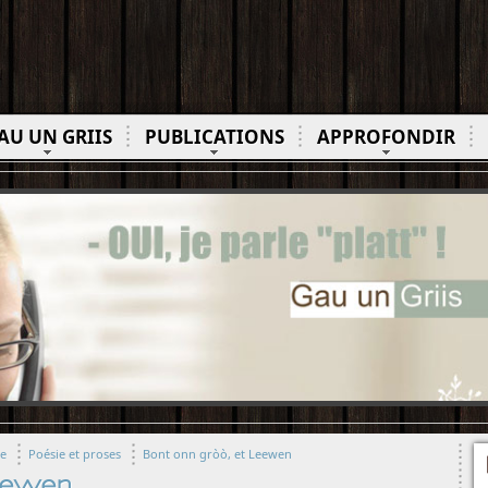
AU UN GRIIS
PUBLICATIONS
APPROFONDIR
ue
Poésie et proses
Bont onn gròò, et Leewen
Leewen