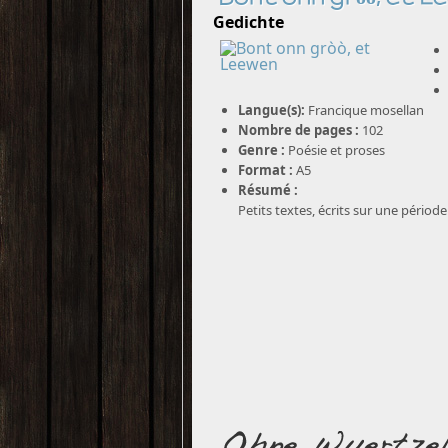
Gedichte
Langue(s):
Francique mosellan
Nombre de pages :
102
Genre :
Poésie et proses
Format :
A5
Résumé :
Petits textes, écrits sur une période