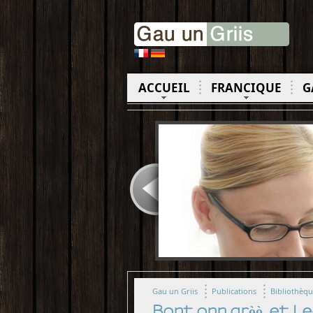
ACCUEIL
FRANCIQUE
G
Gau un Griis
Publications
Bibliothèq
Bont onn gròò, et 