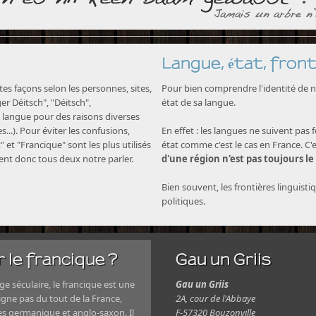
Langue, état, front
s façons selon les personnes, sites,
Pour bien comprendre l'identité de no
nger Déitsch", "Déitsch",
état de sa langue.
langue pour des raisons diverses
...). Pour éviter les confusions,
En effet : les langues ne suivent pas 
" et "Francique" sont les plus utilisés
état comme c'est le cas en France. C'
nent donc tous deux notre parler.
d'une région n'est pas toujours le
Bien souvent, les frontières linguisti
politiques.
 le francique ?
Gau un Griis
e séculaire, le francique est une
Gau un Griis
igne pas du tout de la France,
2A, cour de l'Abbaye
es germanique et anglo-saxon. Il
F-57320 Bouzonville