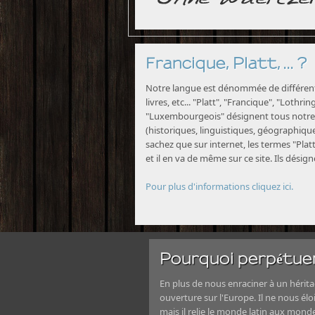
Francique, Platt, ... ?
Notre langue est dénommée de différente
livres, etc... "Platt", "Francique", "Lothri
"Luxembourgeois" désignent tous notre 
(historiques, linguistiques, géographiques
sachez que sur internet, les termes "Platt
et il en va de même sur ce site. Ils désig
Pour plus d'informations cliquez ici.
Pourquoi perpétuer
En plus de nous enraciner à un héritag
ouverture sur l'Europe. Il ne nous élo
mais il relie le monde latin aux mond