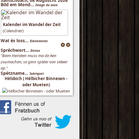
Samschdach, 08 Auguscht 2026
Bild em Mond...
Image du mois
Kalender im Wandel der Zeit
(
Calendrier
)
Wat és loss...
Evènements
Spréchwort...
Dicton
"Beim Heiraten muss ma de Aen
zoumachen; se ginn später von selwer
op."
Spétzname...
Sobriquet
Hëlsbich ( Hëlbicher Binnesen -
oder Mueten)