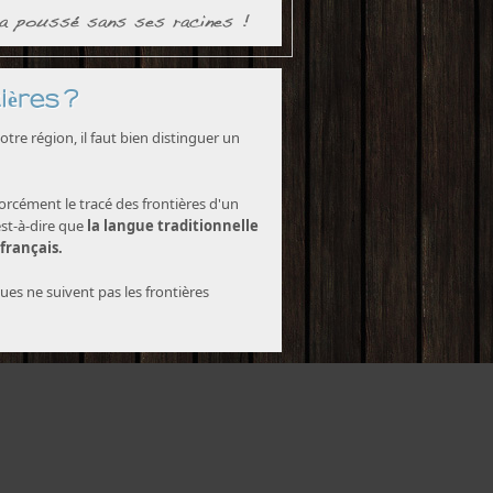
ières ?
tre région, il faut bien distinguer un
forcément le tracé des frontières d'un
est-à-dire que
la langue traditionnelle
 français.
ques ne suivent pas les frontières