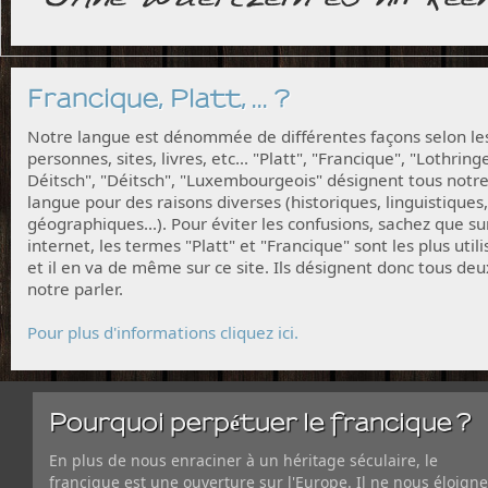
Francique, Platt, ... ?
Notre langue est dénommée de différentes façons selon le
personnes, sites, livres, etc... "Platt", "Francique", "Lothring
Déitsch", "Déitsch", "Luxembourgeois" désignent tous notr
langue pour des raisons diverses (historiques, linguistiques,
géographiques...). Pour éviter les confusions, sachez que su
internet, les termes "Platt" et "Francique" sont les plus utili
et il en va de même sur ce site. Ils désignent donc tous deu
notre parler.
Pour plus d'informations cliquez ici.
Pourquoi perpétuer le francique ?
En plus de nous enraciner à un héritage séculaire, le
francique est une ouverture sur l'Europe. Il ne nous éloigne