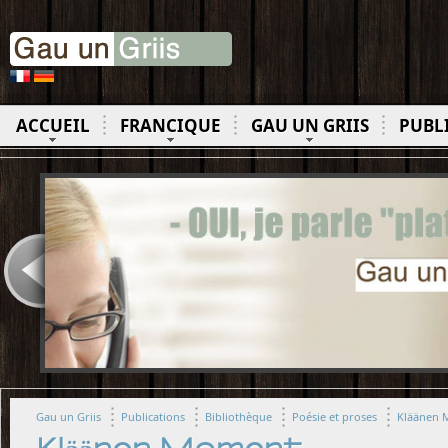
ACCUEIL
FRANCIQUE
GAU UN GRIIS
PUBL
Gau un Griis
Publications
Bibliothèque
Poésie et proses
Kläänen 