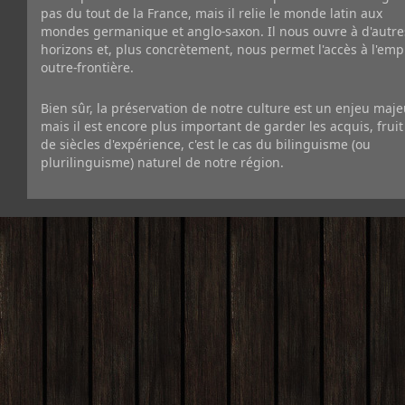
pas du tout de la France, mais il relie le monde latin aux
mondes germanique et anglo-saxon. Il nous ouvre à d'autre
horizons et, plus concrètement, nous permet l'accès à l'emp
outre-frontière.
Bien sûr, la préservation de notre culture est un enjeu maje
mais il est encore plus important de garder les acquis, fruit
de siècles d'expérience, c'est le cas du bilinguisme (ou
plurilinguisme) naturel de notre région.