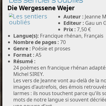
Les sentiers oubliés
Die Wergessene Wejer
Auteur :
Jeanne 
Editeur :
Gau un G
Prix :
7,50 €
Langue(s):
Francique rhénan, Français
Nombre de pages :
70
Genre :
Poésie et proses
Format :
A5
Résumé :
24 poèmes en francique rhénan adaptés
Michel SIREY.
Les vers de Jeanne vont au-delà de la no
images d'autrefois, des émois retrouvés
larmes : ils nous touchent parce qu'ils 
mots de notre langue si souvent décriée
une oeuvre d'art.