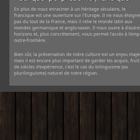
En plus de nous enraciner à un héritage séculaire, le
francique est une ouverture sur l'Europe. Il ne nous éloigne
pas du tout de la France, mais il relie le monde latin aux
mondes germanique et anglo-saxon. Il nous ouvre à d'autre
horizons et, plus concrètement, nous permet l'accès à l'emp
outre-frontière.
Bien sûr, la préservation de notre culture est un enjeu maje
mais il est encore plus important de garder les acquis, fruit
de siècles d'expérience, c'est le cas du bilinguisme (ou
plurilinguisme) naturel de notre région.