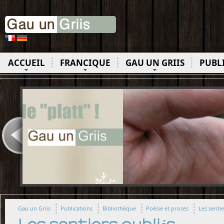
ACCUEIL
FRANCIQUE
GAU UN GRIIS
PUBL
Gau un Griis
Publications
Bibliothèque
Poésie et proses
Les sentie