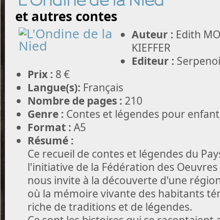
L'Ondine de la Nied
et autres contes
Auteur :
Edith MO
KIEFFER
Editeur :
Serpenoi
Prix :
8 €
Langue(s):
Français
Nombre de pages :
210
Genre :
Contes et légendes pour enfants
Format :
A5
Résumé :
Ce recueil de contes et légendes du Pays
l'initiative de la Fédération des Oeuvre
nous invite à la découverte d'une régio
où la mémoire vivante des habitants té
riche de traditions et de légendes.
Ce sont les histoires qui se racontaient 