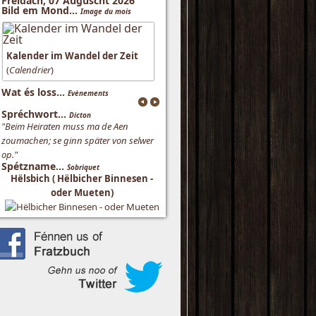
Freidach, 07 Auguscht 2026
Bild em Mond...
Image du mois
Kalender im Wandel der Zeit
(
Calendrier
)
Wat és loss...
Evènements
Spréchwort...
Dicton
"Beim Heiraten muss ma de Aen
zoumachen; se ginn später von selwer
op."
Spétzname...
Sobriquet
Hëlsbich ( Hëlbicher Binnesen -
oder Mueten)