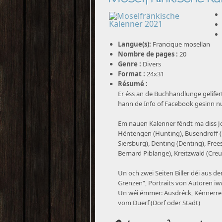
Langue(s):
Francique mosellan
Nombre de pages :
20
Genre :
Divers
Format :
24x31
Résumé :
Er éss an de Buchhandlunge gelifer
hann de Info of Facebook gesinn n
Em nauen Kalenner féndt ma diss Jo
Hëntengen (Hunting), Busendroff (B
Siersburg), Denting (Denting), Frees
Bernard Piblange), Kreitzwald (Cre
Un och zwei Seiten Biller déi aus
Grenzen“, Portraits von Autoren i
Un wéi émmer: Ausdréck, Kénnerrei
vom Duerf (Dorf oder Stadt)