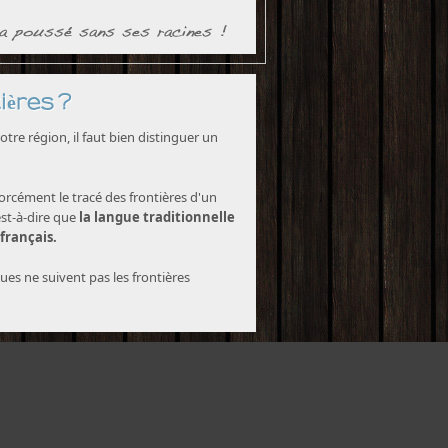
ières ?
tre région, il faut bien distinguer un
forcément le tracé des frontières d'un
est-à-dire que
la langue traditionnelle
 français.
ques ne suivent pas les frontières