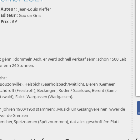
Auteur :
Jean-Louis Kieffer
Editeur :
Gau un Griis
Prix :
6 €
t génn : dommeln Aïch, er werd schnell verkaaf sénn; schon 1500 Leit
ur énn 24 Stonnen.
hr :
ouzonville), Hëlsbich (Saarhölzbach/Métlich), Bieren (Gemeen
chdroff (Freistroff), Beckingen, Roden/ Saarlouis, Berent (Saint-
utzwald), Falck, Wargassen (Wadgassen).
 den Johren 1900/1950 stammen: „Musick un Gesangvereinen iwwer de
wwer de Grenzen
mcher, Spetznamen (Spétznummen), dat alles geschriff ém Platt