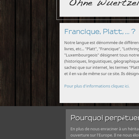
Francique, Platt, ... ?
Notre langue est dénommée de différente
livres, etc... "Platt", "Francique", "Lothri
"Luxembourgeois" désignent tous notre 
(historiques, linguistiques, géographiques
sachez que sur internet, les termes "Platt
et il en va de même sur ce site. Ils désig
Pour plus d'informations cliquez ici.
Pourquoi perpétuer
En plus de nous enraciner à un héritag
ouverture sur l'Europe. Il ne nous élo