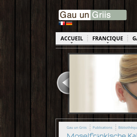
ACCUEIL
FRANCIQUE
G
Gau un Griis
Publications
Bibliothèq
Moselfränkische Ka