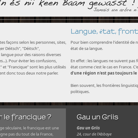
Langue, état, front
s façons selon les personnes, sites,
Pour bien comprendre l'identité de no
nger Déitsch", "Déitsch",
état de sa langue.
langue pour des raisons diverses
...). Pour éviter les confusions,
En effet : les langues ne suivent pas 
" et "Francique" sont les plus utilisés
état comme c'est le cas en France. C'
nent donc tous deux notre parler.
d'une région n'est pas toujours le
Bien souvent, les frontières linguisti
politiques.
 le francique ?
Gau un Griis
e séculaire, le francique est une
Gau un Griis
igne pas du tout de la France,
2A, cour de l'Abbaye