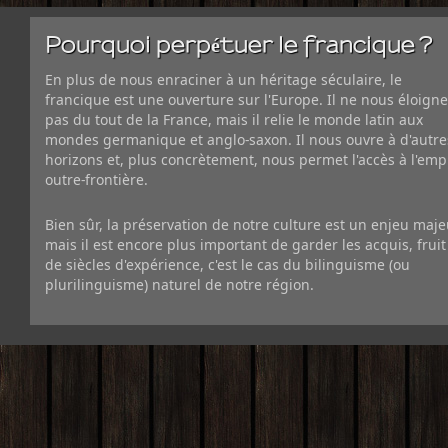
Pourquoi perpétuer le francique ?
En plus de nous enraciner à un héritage séculaire, le
francique est une ouverture sur l'Europe. Il ne nous éloigne
pas du tout de la France, mais il relie le monde latin aux
mondes germanique et anglo-saxon. Il nous ouvre à d'autre
horizons et, plus concrètement, nous permet l'accès à l'emp
outre-frontière.
Bien sûr, la préservation de notre culture est un enjeu maje
mais il est encore plus important de garder les acquis, fruit
de siècles d'expérience, c'est le cas du bilinguisme (ou
plurilinguisme) naturel de notre région.