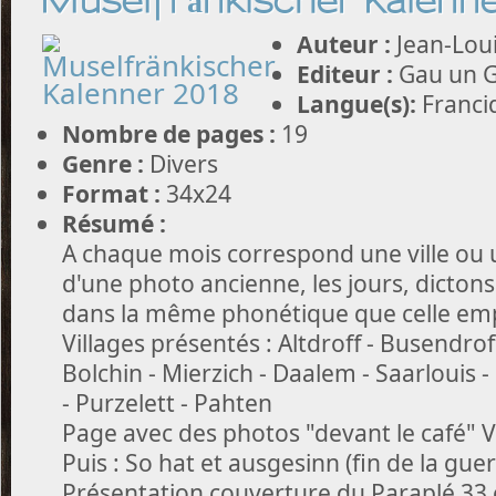
Muselfränkischer Kalenn
Auteur :
Jean-Loui
Editeur :
Gau un G
Langue(s):
Franci
Nombre de pages :
19
Genre :
Divers
Format :
34x24
Résumé :
A chaque mois correspond une ville ou u
d'une photo ancienne, les jours, dictons
dans la même phonétique que celle emp
Villages présentés : Altdroff - Busendrof
Bolchin - Mierzich - Daalem - Saarlouis 
- Purzelett - Pahten
Page avec des photos "devant le café" V
Puis : So hat et ausgesinn (fin de la guer
Présentation couverture du Paraplé 33 