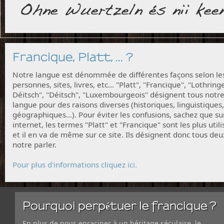
Francique, Platt, ... ?
Notre langue est dénommée de différentes façons selon le
personnes, sites, livres, etc... "Platt", "Francique", "Lothring
Déitsch", "Déitsch", "Luxembourgeois" désignent tous notr
langue pour des raisons diverses (historiques, linguistiques,
géographiques...). Pour éviter les confusions, sachez que su
internet, les termes "Platt" et "Francique" sont les plus utili
et il en va de même sur ce site. Ils désignent donc tous deu
notre parler.
Pour plus d'informations cliquez ici.
Pourquoi perpétuer le francique ?
En plus de nous enraciner à un héritage séculaire, le