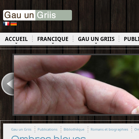
ACCUEIL
FRANCIQUE
GAU UN GRIIS
PUBL
Gau un Griis
Publications
Bibliothèque
Romans et biographies
Om