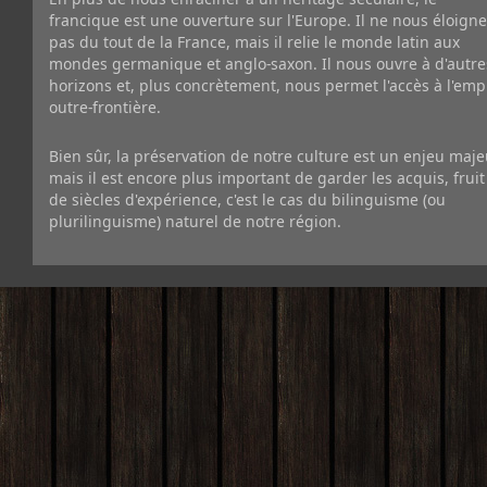
francique est une ouverture sur l'Europe. Il ne nous éloigne
pas du tout de la France, mais il relie le monde latin aux
mondes germanique et anglo-saxon. Il nous ouvre à d'autre
horizons et, plus concrètement, nous permet l'accès à l'emp
outre-frontière.
Bien sûr, la préservation de notre culture est un enjeu maje
mais il est encore plus important de garder les acquis, fruit
de siècles d'expérience, c'est le cas du bilinguisme (ou
plurilinguisme) naturel de notre région.