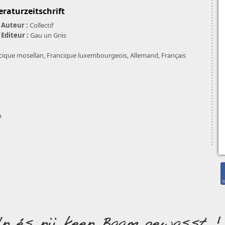
teraturzeitschrift
Auteur :
Collectif
Editeur :
Gau un Griis
cique mosellan, Francique luxembourgeois, Allemand, Français
n