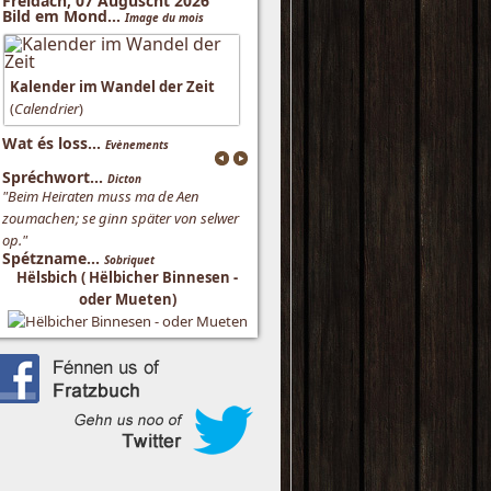
Freidach, 07 Auguscht 2026
Bild em Mond...
Image du mois
Kalender im Wandel der Zeit
(
Calendrier
)
Wat és loss...
Evènements
Spréchwort...
Dicton
"Beim Heiraten muss ma de Aen
zoumachen; se ginn später von selwer
op."
Spétzname...
Sobriquet
Hëlsbich ( Hëlbicher Binnesen -
oder Mueten)