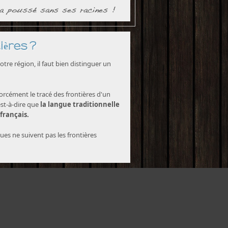
ières ?
tre région, il faut bien distinguer un
forcément le tracé des frontières d'un
est-à-dire que
la langue traditionnelle
 français.
ques ne suivent pas les frontières