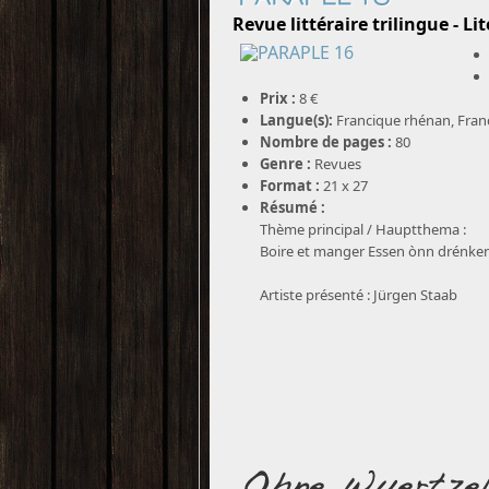
Revue littéraire trilingue - Li
Prix :
8 €
Langue(s):
Francique rhénan, Fran
Nombre de pages :
80
Genre :
Revues
Format :
21 x 27
Résumé :
Thème principal / Hauptthema :
Boire et manger Essen ònn drénke
Artiste présenté : Jürgen Staab