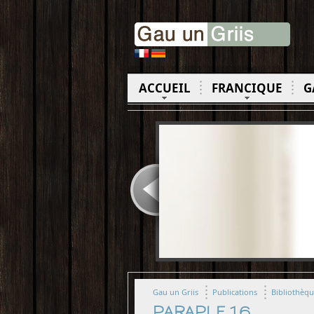
ACCUEIL
FRANCIQUE
G
Gau un Griis
Publications
Bibliothèq
PARAPLE 16