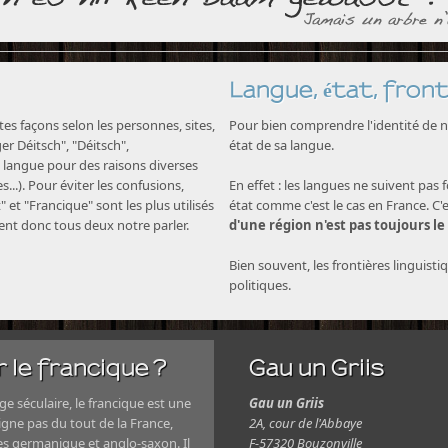
Langue, état, front
s façons selon les personnes, sites,
Pour bien comprendre l'identité de no
nger Déitsch", "Déitsch",
état de sa langue.
langue pour des raisons diverses
...). Pour éviter les confusions,
En effet : les langues ne suivent pas 
" et "Francique" sont les plus utilisés
état comme c'est le cas en France. C'
nent donc tous deux notre parler.
d'une région n'est pas toujours le
Bien souvent, les frontières linguisti
politiques.
 le francique ?
Gau un Griis
e séculaire, le francique est une
Gau un Griis
igne pas du tout de la France,
2A, cour de l'Abbaye
es germanique et anglo-saxon. Il
F-57320 Bouzonville