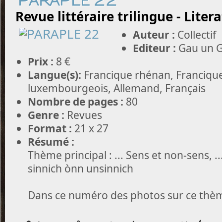
PARAPLE 22
Revue littéraire trilingue - Liter
Auteur :
Collectif
Editeur :
Gau un G
Prix :
8 €
Langue(s):
Francique rhénan, Francique
luxembourgeois, Allemand, Français
Nombre de pages :
80
Genre :
Revues
Format :
21 x 27
Résumé :
Thème principal : ... Sens et non-sens, ..
sinnich ònn unsinnich
Dans ce numéro des photos sur ce thè