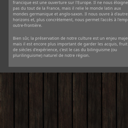
francique est une ouverture sur l'Europe. Il ne nous éloigne
pas du tout de la France, mais il relie le monde latin aux
mondes germanique et anglo-saxon. Il nous ouvre à d'autre
horizons et, plus concrètement, nous permet l'accès à l'emp
outre-frontière.
Bien sûr, la préservation de notre culture est un enjeu maje
mais il est encore plus important de garder les acquis, fruit
de siècles d'expérience, c'est le cas du bilinguisme (ou
plurilinguisme) naturel de notre région.