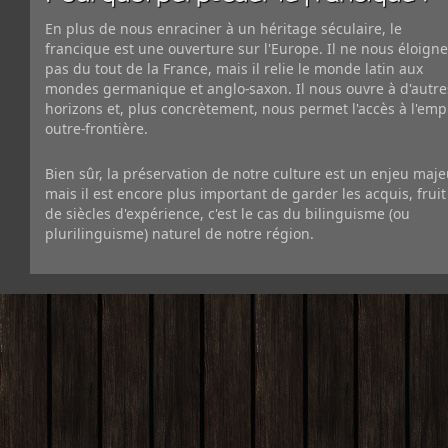
En plus de nous enraciner à un héritage séculaire, le
francique est une ouverture sur l'Europe. Il ne nous éloigne
pas du tout de la France, mais il relie le monde latin aux
mondes germanique et anglo-saxon. Il nous ouvre à d'autre
horizons et, plus concrètement, nous permet l'accès à l'emp
outre-frontière.
Bien sûr, la préservation de notre culture est un enjeu maje
mais il est encore plus important de garder les acquis, fruit
de siècles d'expérience, c'est le cas du bilinguisme (ou
plurilinguisme) naturel de notre région.