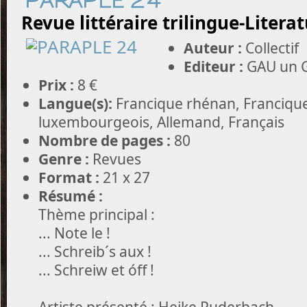
PARAPLE 24
Revue littéraire trilingue-Literat
Auteur :
Collectif
Editeur :
GAU un G
Prix :
8 €
Langue(s):
Francique rhénan, Francique
luxembourgeois, Allemand, Français
Nombre de pages :
80
Genre :
Revues
Format :
21 x 27
Résumé :
Thème principal :
... Note le !
... Schreib´s aux !
... Schreiw et óff !
Artiste présenté : Heike Puderbach