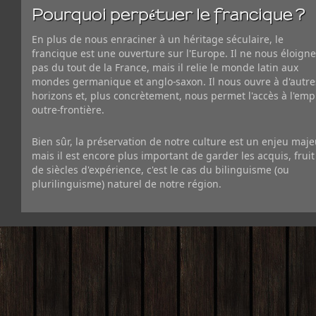
Pourquoi perpétuer le francique ?
En plus de nous enraciner à un héritage séculaire, le
francique est une ouverture sur l'Europe. Il ne nous éloigne
pas du tout de la France, mais il relie le monde latin aux
mondes germanique et anglo-saxon. Il nous ouvre à d'autre
horizons et, plus concrètement, nous permet l'accès à l'emp
outre-frontière.
Bien sûr, la préservation de notre culture est un enjeu maje
mais il est encore plus important de garder les acquis, fruit
de siècles d'expérience, c'est le cas du bilinguisme (ou
plurilinguisme) naturel de notre région.