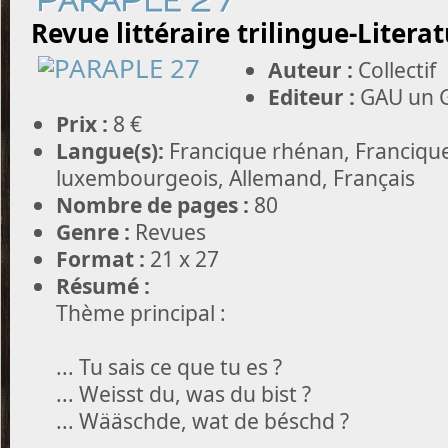
PARAPLE 27
Revue littéraire trilingue-Literat
Auteur :
Collectif
Editeur :
GAU un G
Prix :
8 €
Langue(s):
Francique rhénan, Francique
luxembourgeois, Allemand, Français
Nombre de pages :
80
Genre :
Revues
Format :
21 x 27
Résumé :
Thème principal :
... Tu sais ce que tu es ?
... Weisst du, was du bist ?
... Wääschde, wat de béschd ?