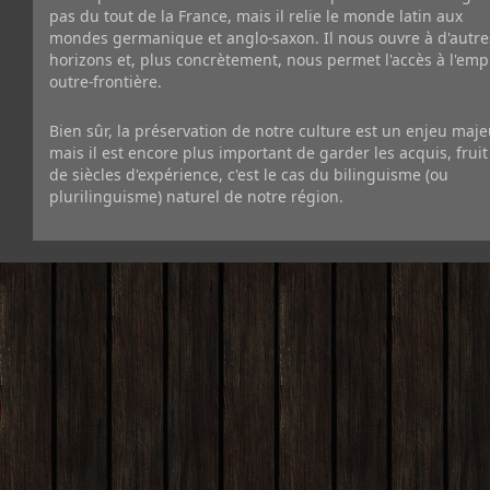
pas du tout de la France, mais il relie le monde latin aux
mondes germanique et anglo-saxon. Il nous ouvre à d'autre
horizons et, plus concrètement, nous permet l'accès à l'emp
outre-frontière.
Bien sûr, la préservation de notre culture est un enjeu maje
mais il est encore plus important de garder les acquis, fruit
de siècles d'expérience, c'est le cas du bilinguisme (ou
plurilinguisme) naturel de notre région.