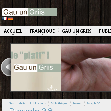
ACCUEIL
FRANCIQUE
GAU UN GRIIS
PUBL
Gau un Griis
Publications
Bibliothèque
Revues
Paraple 36