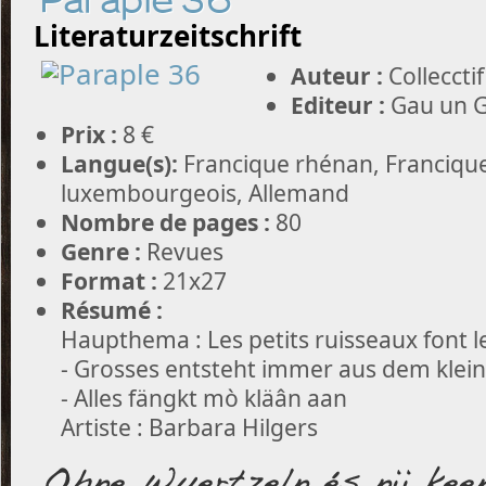
Paraple 36
Literaturzeitschrift
Auteur :
Collecctif
Editeur :
Gau un G
Prix :
8 €
Langue(s):
Francique rhénan, Francique
luxembourgeois, Allemand
Nombre de pages :
80
Genre :
Revues
Format :
21x27
Résumé :
Haupthema : Les petits ruisseaux font l
- Grosses entsteht immer aus dem klei
- Alles fängkt mò kläân aan
Artiste : Barbara Hilgers