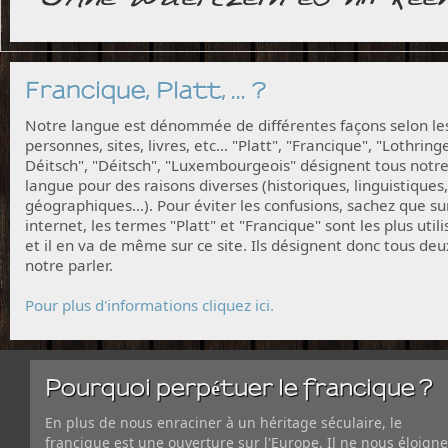
Francique, Platt, ... ?
Notre langue est dénommée de différentes façons selon le
personnes, sites, livres, etc... "Platt", "Francique", "Lothring
Déitsch", "Déitsch", "Luxembourgeois" désignent tous notr
langue pour des raisons diverses (historiques, linguistiques,
géographiques...). Pour éviter les confusions, sachez que su
internet, les termes "Platt" et "Francique" sont les plus utili
et il en va de même sur ce site. Ils désignent donc tous deu
notre parler.
Pour plus d'informations cliquez ici.
Pourquoi perpétuer le francique ?
En plus de nous enraciner à un héritage séculaire, le
francique est une ouverture sur l'Europe. Il ne nous éloigne