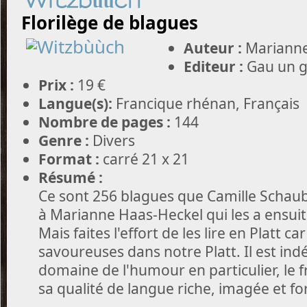
Witzbùùch
Florilège de blagues
Auteur :
Mariann
Editeur :
Gau un gr
Prix :
19 €
Langue(s):
Francique rhénan, Français
Nombre de pages :
144
Genre :
Divers
Format :
carré 21 x 21
Résumé :
Ce sont 256 blagues que Camille Schaub 
à Marianne Haas-Heckel qui les a ensuite
Mais faites l'effort de les lire en Platt ca
savoureuses dans notre Platt. Il est ind
domaine de l'humour en particulier, le f
sa qualité de langue riche, imagée et fort