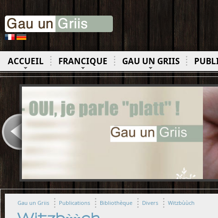
ACCUEIL
FRANCIQUE
GAU UN GRIIS
PUBL
Gau un Griis
Publications
Bibliothèque
Divers
Witzbùùch