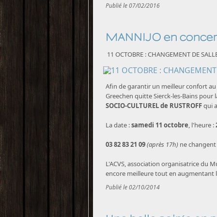
Publié le 07/02/2016
MANNIJO en conce
11 OCTOBRE : CHANGEMENT DE SALLE
Afin de garantir un meilleur confort a
Greechen quitte Sierck-les-Bains pour
SOCIO-CULTUREL de RUSTROFF
qui a
La date :
samedi 11 octobre
, l'heure :
03 82 83 21 09
(après 17h)
ne changent 
L'ACVS, association organisatrice du M
encore meilleure tout en augmentant la
Publié le 02/10/2014