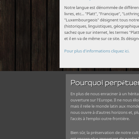
Notre langue est dénommée de différente
livres, etc... "Platt", "Francique", "Lothri
"Luxembourgeois" désignent tous notre 
(historiques, linguistiques, géographiques
sachez que sur internet, les termes "Platt
et il en va de même sur ce site. Ils désig
Pour plus d'informations cliquez ici.
Pourquoi perpétuer
En plus de nous enraciner à un héritag
ouverture sur l'Europe. Il ne nous élo
mais il relie le monde latin aux mond
nous ouvre à d'autres horizons et, 
l'accès à l'emploi outre-frontière.
Bien sûr, la préservation de notre cul
est encore plus important de garder le