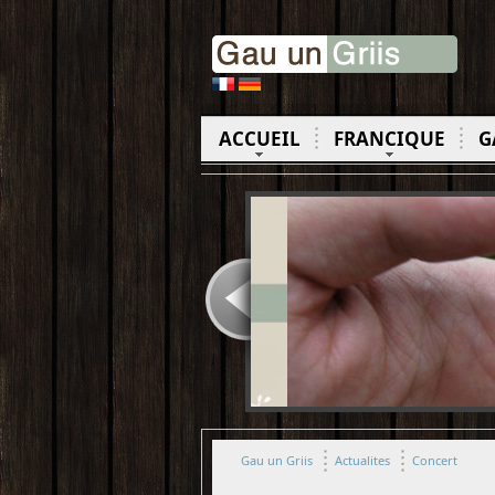
ACCUEIL
FRANCIQUE
G
Gau un Griis
Actualites
Concert