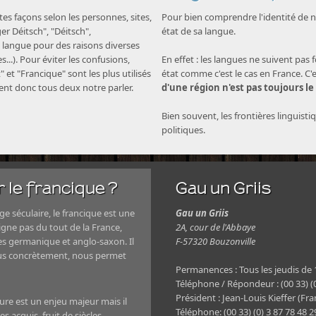
s façons selon les personnes, sites,
Pour bien comprendre l'identité de no
nger Déitsch", "Déitsch",
état de sa langue.
langue pour des raisons diverses
...). Pour éviter les confusions,
En effet : les langues ne suivent pas 
" et "Francique" sont les plus utilisés
état comme c'est le cas en France. C'
nent donc tous deux notre parler.
d'une région n'est pas toujours le
Bien souvent, les frontières linguisti
politiques.
 le francique ?
Gau un Griis
e séculaire, le francique est une
Gau un Griis
igne pas du tout de la France,
2A, cour de l'Abbaye
es germanique et anglo-saxon. Il
F-57320 Bouzonville
plus concrètement, nous permet
Permanences : Tous les jeudis de
Téléphone / Répondeur : (00 33) (0
Président : Jean-Louis Kieffer (Fra
ture est un enjeu majeur mais il
Téléphone: (00 33) (0) 3 87 78 48 
s acquis, fruit de siècles