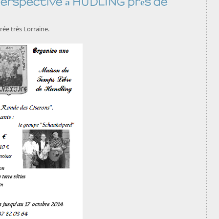
 perspective à HUDLING près de
rée très Lorraine.