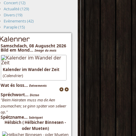
Concert (12)
Actualité (129)
Divers (19)
Evènements (42)
Paraple (15)
Kalenner
Samschdach, 08 Auguscht 2026
Bild em Mond...
Image du mois
Kalender im Wandel der Zeit
(
Calendrier
)
Wat és loss...
Evènements
Spréchwort...
Dicton
"Beim Heiraten muss ma de Aen
zoumachen; se ginn später von selwer
op."
Spétzname...
Sobriquet
Hëlsbich ( Hëlbicher Binnesen -
oder Mueten)