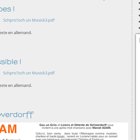
pes !
Schpro?och un Musick3.pdf
 Texte en allemand.
sible !
Schpro?och un Musick3.pdf
 Texte en allemand.
werdorff