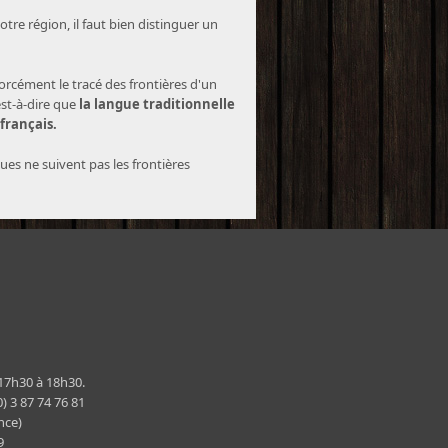
tre région, il faut bien distinguer un
forcément le tracé des frontières d'un
est-à-dire que
la langue traditionnelle
 français.
ques ne suivent pas les frontières
 17h30 à 18h30.
) 3 87 74 76 81
nce)
29