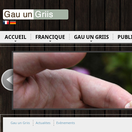
ACCUEIL
FRANCIQUE
GAU UN GRIIS
PUBL
Gau un Griis
Actualites
Evènements