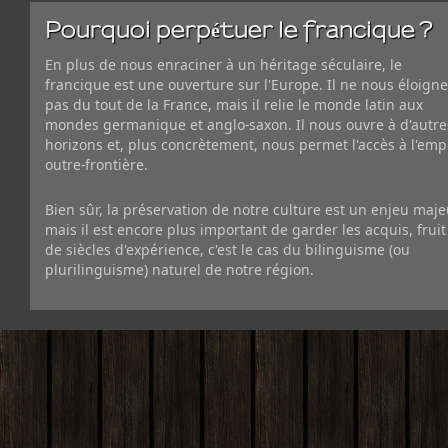
Pourquoi perpétuer le francique ?
En plus de nous enraciner à un héritage séculaire, le
francique est une ouverture sur l'Europe. Il ne nous éloigne
pas du tout de la France, mais il relie le monde latin aux
mondes germanique et anglo-saxon. Il nous ouvre à d'autre
horizons et, plus concrètement, nous permet l'accès à l'emp
outre-frontière.
Bien sûr, la préservation de notre culture est un enjeu maje
mais il est encore plus important de garder les acquis, fruit
de siècles d'expérience, c'est le cas du bilinguisme (ou
plurilinguisme) naturel de notre région.