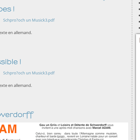
pes !
Schpro?och un Musick3.pdf
 Texte en allemand.
sible !
Schpro?och un Musick3.pdf
 Texte en allemand.
werdorff