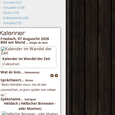
Concert (12)
Actualité (129)
Divers (19)
Evènements (42)
Paraple (15)
Kalenner
Freidach, 07 Auguscht 2026
Bild em Mond...
Image du mois
Kalender im Wandel der Zeit
(
Calendrier
)
Wat és loss...
Evènements
Spréchwort...
Dicton
"Beim Heiraten muss ma de Aen
zoumachen; se ginn später von selwer
op."
Spétzname...
Sobriquet
Hëlsbich ( Hëlbicher Binnesen -
oder Mueten)