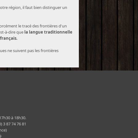
tre région, il faut bien distinguer un
forcément le tracé des frontières d'un
est-à-dire que
la langue traditionnelle
 français.
ques ne suivent pas les frontières
 17h30 à 18h30.
) 3 87 74 76 81
nce)
29