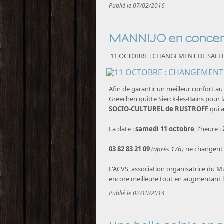
Publié le 07/02/2016
MANNIJO en conce
11 OCTOBRE : CHANGEMENT DE SALLE
Afin de garantir un meilleur confort a
Greechen quitte Sierck-les-Bains pour
SOCIO-CULTUREL de RUSTROFF
qui a
La date :
samedi 11 octobre
, l'heure :
03 82 83 21 09
(après 17h)
ne changent 
L'ACVS, association organisatrice du M
encore meilleure tout en augmentant la
Publié le 02/10/2014