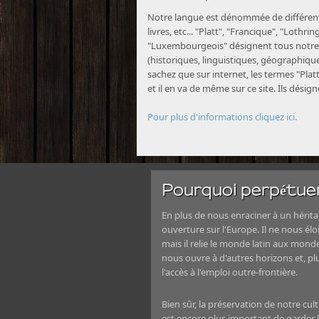
Notre langue est dénommée de différente
livres, etc... "Platt", "Francique", "Lothri
"Luxembourgeois" désignent tous notre 
(historiques, linguistiques, géographiques
sachez que sur internet, les termes "Platt
et il en va de même sur ce site. Ils désig
Pour plus d'informations cliquez ici.
Pourquoi perpétuer
En plus de nous enraciner à un héritag
ouverture sur l'Europe. Il ne nous élo
mais il relie le monde latin aux mond
nous ouvre à d'autres horizons et, 
l'accès à l'emploi outre-frontière.
Bien sûr, la préservation de notre cul
est encore plus important de garder le