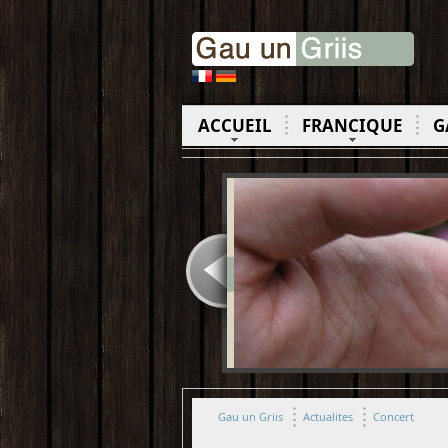
ACCUEIL
FRANCIQUE
G
Gau un Griis
Actualites
Concert