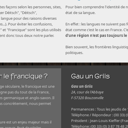
s façons selon les personnes, sites,
Pour bien comprendre l'identité de no
nger Déitsch", "Déitsch",
état de sa langue.
langue pour des raisons diverses
...). Pour éviter les confusions,
En effet : les langues ne suivent pas 
" et "Francique" sont les plus utilisés
état comme c'est le cas en France. C'
nent donc tous deux notre parler.
d'une région n'est pas toujours le
Bien souvent, les frontières linguisti
politiques.
 le francique ?
Gau un Griis
e séculaire, le francique est une
Gau un Griis
igne pas du tout de la France,
2A, cour de l'Abbaye
es germanique et anglo-saxon. Il
F-57320 Bouzonville
plus concrètement, nous permet
Permanences : Tous les jeudis de
Téléphone / Répondeur : (00 33) (0
Président : Jean-Louis Kieffer (Fra
ture est un enjeu majeur mais il
Téléphone: (00 33) (0) 3 87 78 48 
s acquis, fruit de siècles