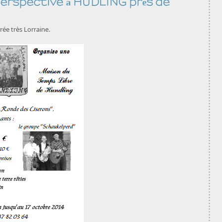
 perspective à HUDLING près de
rée très Lorraine.