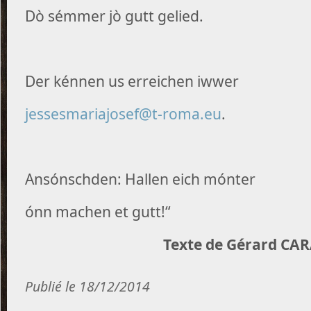
Dò sémmer jò gutt gelied.
Der kénnen us erreichen iwwer
jessesmariajosef@t-roma.eu
.
Ansónschden: Hallen eich mónter
ónn machen et gutt!“
Texte de Gérard CA
Publié le 18/12/2014