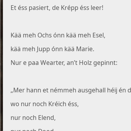
Et éss pasiert, de Krépp éss leer!
Kää meh Ochs ónn kää meh Esel,
kää meh Jupp ónn kää Marie.
Nur e paa Wearter, an’t Holz gepinnt:
„Mer hann et némmeh ausgehall héij én 
wo nur noch Kréich éss,
nur noch Elend,