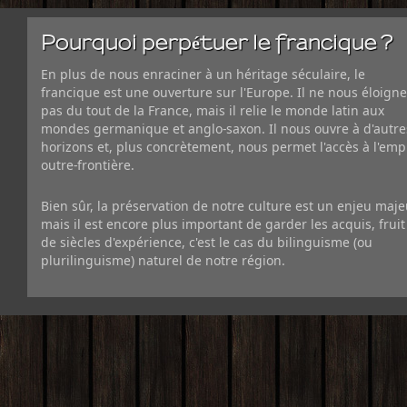
Pourquoi perpétuer le francique ?
En plus de nous enraciner à un héritage séculaire, le
francique est une ouverture sur l'Europe. Il ne nous éloigne
pas du tout de la France, mais il relie le monde latin aux
mondes germanique et anglo-saxon. Il nous ouvre à d'autre
horizons et, plus concrètement, nous permet l'accès à l'emp
outre-frontière.
Bien sûr, la préservation de notre culture est un enjeu maje
mais il est encore plus important de garder les acquis, fruit
de siècles d'expérience, c'est le cas du bilinguisme (ou
plurilinguisme) naturel de notre région.