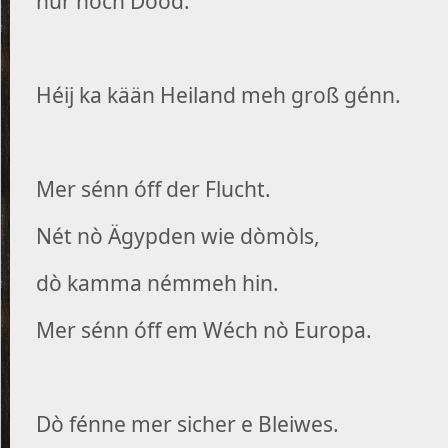
nur noch Dood.
Héij ka kään Heiland meh groß génn.
Mer sénn óff der Flucht.
Nét nò Ägypden wie dòmòls,
dò kamma némmeh hin.
Mer sénn óff em Wéch nò Europa.
Dò fénne mer sicher e Bleiwes.