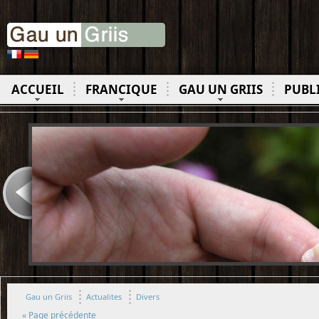
ACCUEIL
FRANCIQUE
GAU UN GRIIS
PUBL
Gau un Griis
Actualites
Divers
« Page précédente