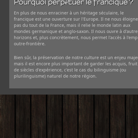
Pourquoi perpétuer le francique ?
En plus de nous enraciner à un héritage séculaire, le
francique est une ouverture sur l'Europe. Il ne nous éloigne
pas du tout de la France, mais il relie le monde latin aux
mondes germanique et anglo-saxon. Il nous ouvre à d'autre
horizons et, plus concrètement, nous permet l'accès à l'emp
outre-frontière.
Bien sûr, la préservation de notre culture est un enjeu maje
mais il est encore plus important de garder les acquis, fruit
de siècles d'expérience, c'est le cas du bilinguisme (ou
plurilinguisme) naturel de notre région.