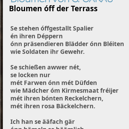
Bloumen óff der Terrass
Se stehen óffgestallt Spalier
én ihren Déppern
ónn präsendieren Blädder ónn Bléiten
wie Soldaten ihr Gewehr.
Se schießen awwer nét,
se locken nur
mét Farwen ónn mét Düfden
wie Mädcher óm Kirmesmaat fréijer
mét ihren bónten Reckelchern,
mét ihren rosa Bäckelchern.
Ich han se ääfach gär