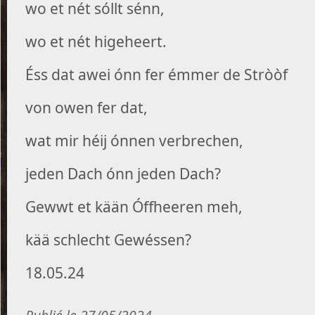
wo et nét sóllt sénn,
wo et nét higeheert.
Éss dat awei ónn fer émmer de Stròòf
von owen fer dat,
wat mir héij ónnen verbrechen,
jeden Dach ónn jeden Dach?
Gewwt et kään Óffheeren meh,
kää schlecht Gewéssen?
18.05.24